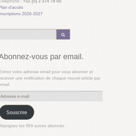
Téléphone :
+32 (0) 2 374 79 00
Plan d’accès
Inscriptions 2026-2027
Abonnez-vous par email.
Entrez votre adresse email pour vous abonner et
recevoir une notification de chaque nouvel article par
email.
Adresse
e-
mail
Souscrire
Rejoignez les 959 autres abonnés