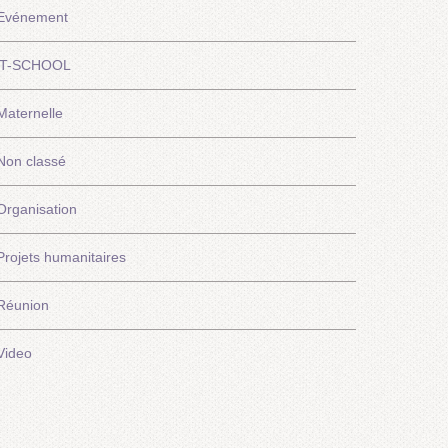
Evénement
iT-SCHOOL
Maternelle
Non classé
Organisation
Projets humanitaires
Réunion
Video