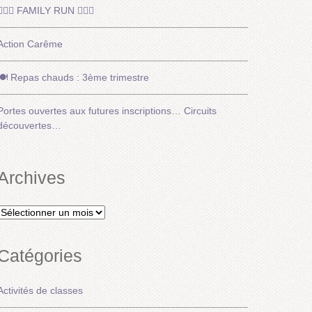
🏃🏽‍♂️ FAMILY RUN 🏃🏽‍♀️
Action Carême
🍽️ Repas chauds : 3ème trimestre
Portes ouvertes aux futures inscriptions… Circuits
découvertes…
Archives
Archives
Catégories
Activités de classes